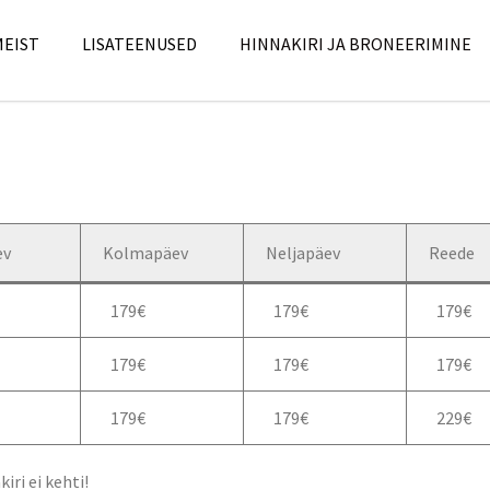
MEIST
LISATEENUSED
HINNAKIRI JA BRONEERIMINE
ev
Kolmapäev
Neljapäev
Reede
179€
179€
179€
179€
179€
179€
179€
179€
229€
iri ei kehti!