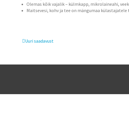
Olemas kõik vajalik – külmkapp, mikrolaineahi, veekeet
Maitsevesi, kohv ja tee on mängumaa külastajatele 
Uuri saadavust