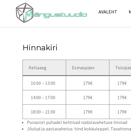
Skip
to
AVALEHT
content
Hinnakiri
Kellaaeg
Esmaspäev
Teisipä
10:00 – 13:00
179€
179€
14:00 – 17:00
179€
179€
18:00 – 21:00
179€
179€
Punastel pühadel kehtivad nädalavahetuse hinnad
Jõulud ja aastavahetus: hind kokkuleppel. Tavahinnak