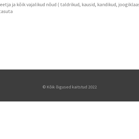
ja ja kõik vajalikud nõud ( taldrikud, kausid, kandikud, joogiklaasi
tasuta
© Kõik õigused kaitstud 2022